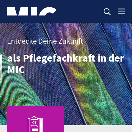
Entdecke Deine Zukunft
als Pflegefachkraft in der
MIC